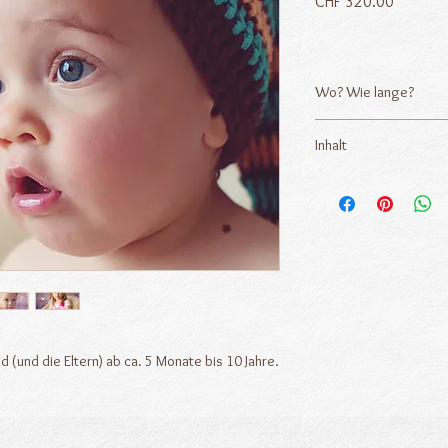
Preis
CHF 320.00
Wo? Wie lange?
Baby oder Kleinkindersh
Inhalt
Stunde) in meinem Ate
• 12 professionell bea
Bilderdateien in voller
• Familienfotos mit P
• Bilderauswahl durch 
 (und die Eltern) ab ca. 5 Monate bis 10 Jahre.