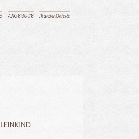
E
ANGEBOTE
KundenGalerie
KLEINKIND